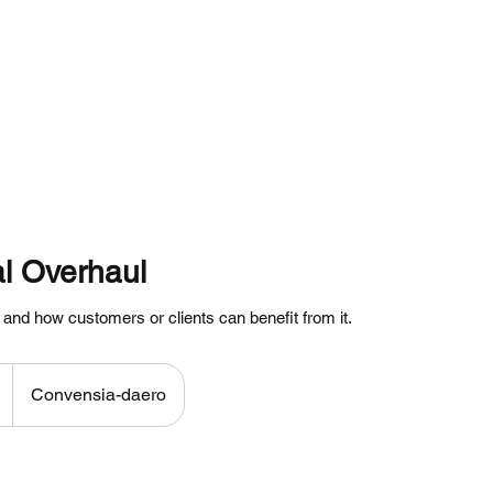
내
코스안내
인천전지역픽업
룸소개
이용가이드
주의사항
l Overhaul
 and how customers or clients can benefit from it.
Convensia-daero