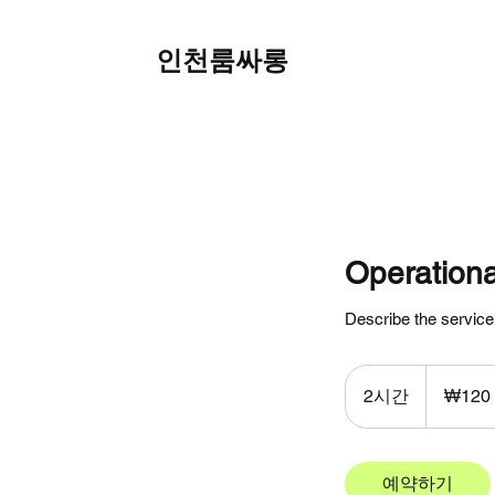
인천룸싸롱
가격안
Operationa
Describe the service
120
대
2시간
2
₩120
한
민
시
국
간
원
예약하기