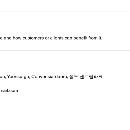
e and how customers or clients can benefit from it.
heon, Yeonsu-gu, Convensia-daero, 송도 센트럴파크
mail.com