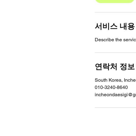
서비스 내용
Describe the servic
연락처 정보
South Korea, Inc
010-3240-8640
incheondaesigi@g