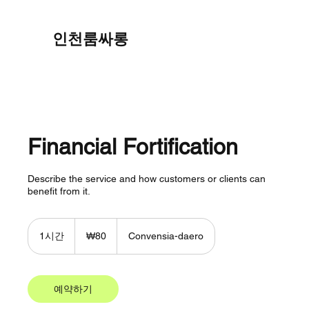
인천룸싸롱
Financial Fortification
Describe the service and how customers or clients can
benefit from it.
80
대
1시간
1
₩80
Convensia-daero
한
시
민
국
원
예약하기