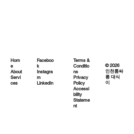
Hom
Terms &
Faceboo
© 2026
e
Conditio
k
인천룸싸
About
ns
Instagra
롱 대식
Servi
Privacy
m
이
ces
Policy
LinkedIn
Accessi
bility
Stateme
nt